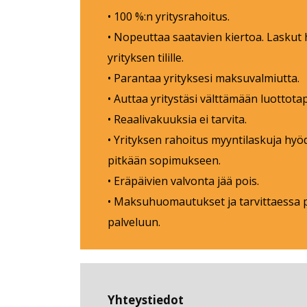
• 100 %:n yritysrahoitus.
• Nopeuttaa saatavien kiertoa. Laskut h
yrityksen tilille.
• Parantaa yrityksesi maksuvalmiutta.
• Auttaa yritystäsi välttämään luottotap
• Reaalivakuuksia ei tarvita.
• Yrityksen rahoitus myyntilaskuja hyöd
pitkään sopimukseen.
• Eräpäivien valvonta jää pois.
• Maksuhuomautukset ja tarvittaessa p
palveluun.
Yhteystiedot