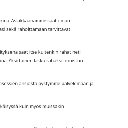
kiirina. Asiakkaanamme saat oman
asi sekä rahoittamaan tarvittavat
tyksenä saat itse kuitenkin rahat heti
nä. Yksittäinen lasku rahaksi onnistuu
n prosessien ansiosta pystymme palvelemaan ja
hkäisyssä kuin myös muissakin