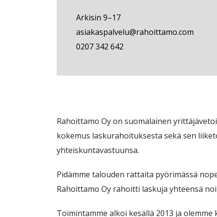
Arkisin 9–17
asiakaspalvelu@rahoittamo.com
0207 342 642
Rahoittamo Oy on suomalainen yrittäjäveto
kokemus laskurahoituksesta sekä sen liike
yhteiskuntavastuunsa.
Pidämme talouden rattaita pyörimässä nope
Rahoittamo Oy rahoitti laskuja yhteensä no
Toimintamme alkoi kesällä 2013 ja olemme 