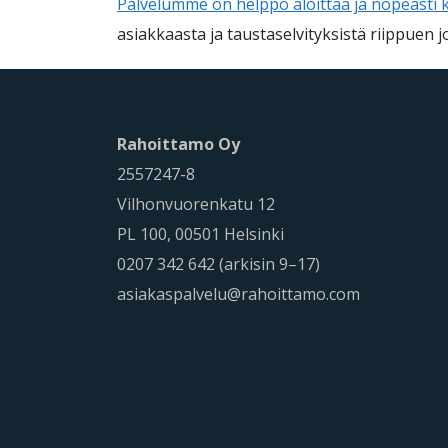
Palvelumme on helppo aloittaa ja nopeasti k
asiakkaasta ja taustaselvityksistä riippuen jo
Rahoittamo Oy
2557247-8
Vilhonvuorenkatu 12
PL 100, 00501 Helsinki
0207 342 642 (arkisin 9–17)
asiakaspalvelu@rahoittamo.com