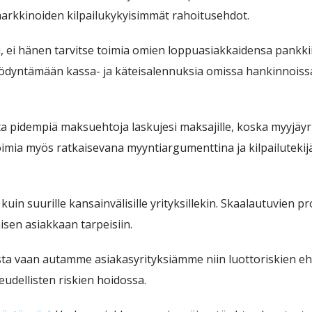
markkinoiden kilpailukykyisimmät rahoitusehdot.
, ei hänen tarvitse toimia omien loppuasiakkaidensa pank
hyödyntämään kassa- ja käteisalennuksia omissa hankinnoiss
ta pidempiä maksuehtoja laskujesi maksajille, koska myyjäyri
imia myös ratkaisevana myyntiargumenttina ja kilpailutekijä
le kuin suurille kansainvälisille yrityksillekin. Skaalautuvie
sen asiakkaan tarpeisiin.
sta vaan autamme asiakasyrityksiämme niin luottoriskien e
keudellisten riskien hoidossa.