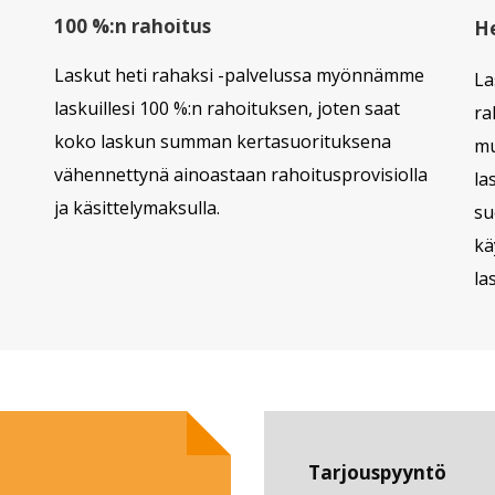
100 %:n rahoitus
He
Laskut heti rahaksi -palvelussa myönnämme
La
laskuillesi 100 %:n rahoituksen, joten saat
ra
koko laskun summan kertasuorituksena
mu
vähennettynä ainoastaan rahoitusprovisiolla
la
ja käsittelymaksulla.
su
kä
la
Tarjouspyyntö