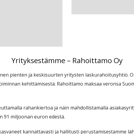
Yrityksestämme – Rahoittamo Oy
inen pienten ja keskisuurten yritysten laskurahoitusyhtiö
toiminnan kehittämisestä. Rahoittamo maksaa veronsa Suom
uttamalla rahankiertoa ja näin mahdollistamalla asiakasy
in 91 miljoonan euron edestä.
kasvaneet kannattavasti ja hallitusti perustamisestamme 