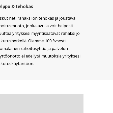
lppo & tehokas
skut heti rahaksi on tehokas ja joustava
hoitusmuoto, jonka avulla voit helposti
uttaa yrityksesi myyntisaatavat rahaksi jo
skutushetkellä.
Olemme 100 %:sesti
omalainen rahoitusyhtiö ja palvelun
yttöönotto ei edellytä muutoksia yrityksesi
skutuskäytäntöön.