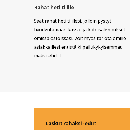
Rahat heti tilille
Saat rahat heti tilillesi, jolloin pystyt
hyödyntämään kassa- ja käteisalennukset
omissa ostoissasi. Voit myös tarjota omille
asiakkaillesi entistä kilpailukykyisemmät
maksuehdot.
Laskut rahaksi -edut