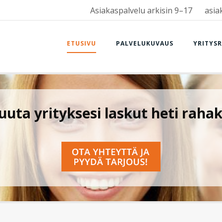
Asiakaspalvelu arkisin 9–17
asia
ETUSIVU
PALVELUKUVAUS
YRITYS
uta yrityksesi laskut heti rahak