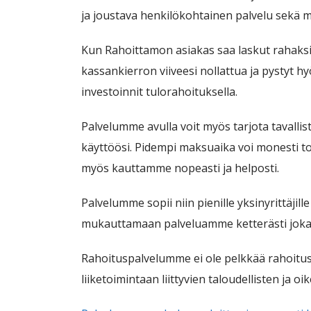
ja joustava henkilökohtainen palvelu sekä 
Kun Rahoittamon asiakas saa laskut rahaksi
kassankierron viiveesi nollattua ja pystyt 
investoinnit tulorahoituksella.
Palvelumme avulla voit myös tarjota tavallis
käyttöösi. Pidempi maksuaika voi monesti to
myös kauttamme nopeasti ja helposti.
Palvelumme sopii niin pienille yksinyrittäjil
mukauttamaan palveluamme ketterästi jokai
Rahoituspalvelumme ei ole pelkkää rahoitu
liiketoimintaan liittyvien taloudellisten ja oi