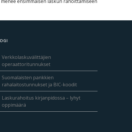
 menee ensimmäisen laskun rahoittamiseen
OGI
Verkkolaskuvälittäjien
operaattoritunnukset
Suomalaisten pankkien
rahalaitostunnukset ja BIC-koodit
Laskurahoitus kirjanpidossa – lyhyt
oppimäärä