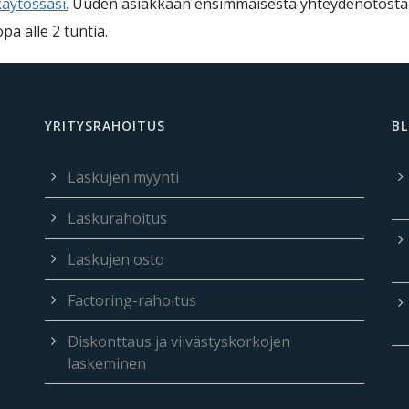
äytössäsi.
Uuden asiakkaan ensimmäisestä yhteydenotosta
pa alle 2 tuntia.
YRITYSRAHOITUS
BL
Laskujen myynti
Laskurahoitus
Laskujen osto
Factoring-rahoitus
Diskonttaus ja viivästyskorkojen
laskeminen