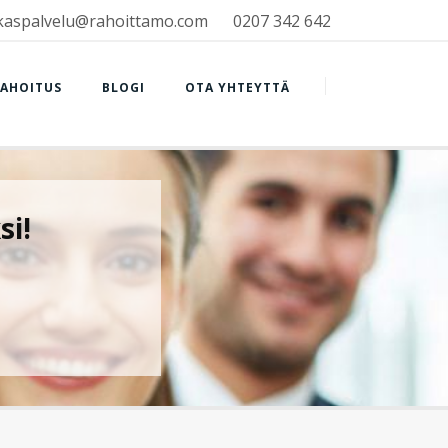
kaspalvelu@rahoittamo.com
0207 342 642
RAHOITUS
BLOGI
OTA YHTEYTTÄ
si!