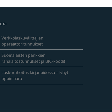
OGI
Verkkolaskuvälittäjien
operaattoritunnukset
Suomalaisten pankkien
rahalaitostunnukset ja BIC-koodit
Laskurahoitus kirjanpidossa – lyhyt
oppimäärä