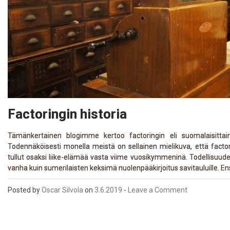
Factoringin historia
Tämänkertainen blogimme kertoo factoringin eli suomalaisittain 
Todennäköisesti monella meistä on sellainen mielikuva, että facto
tullut osaksi liike-elämää vasta viime vuosikymmeninä. Todellisuude
vanha kuin sumerilaisten keksimä nuolenpääkirjoitus savitauluille. En
Posted
by
Oscar Silvola
on
3.6.2019
-
Leave a Comment