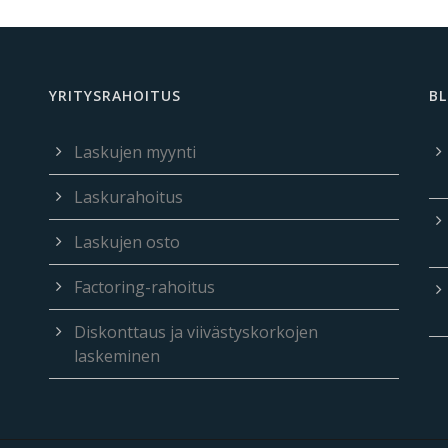
YRITYSRAHOITUS
BL
Laskujen myynti
Laskurahoitus
Laskujen osto
Factoring-rahoitus
Diskonttaus ja viivästyskorkojen
laskeminen