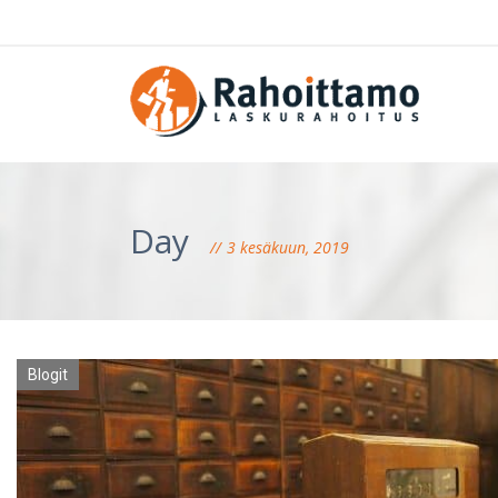
Day
3 kesäkuun, 2019
Blogit