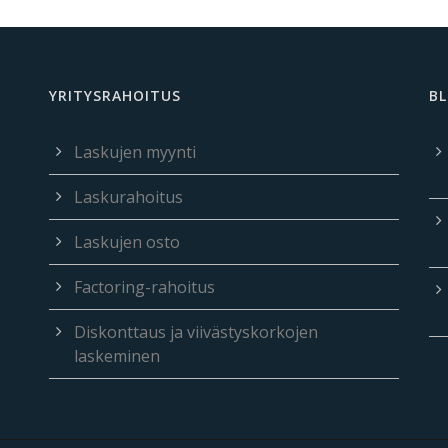
YRITYSRAHOITUS
BL
Laskujen myynti
Laskurahoitus
Laskujen osto
Factoring-rahoitus
Diskonttaus ja viivästyskorkojen
laskeminen