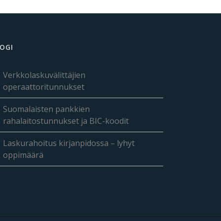
OGI
Verkkolaskuvälittäjien
operaattoritunnukset
Suomalaisten pankkien
rahalaitostunnukset ja BIC-koodit
Laskurahoitus kirjanpidossa – lyhyt
oppimäärä