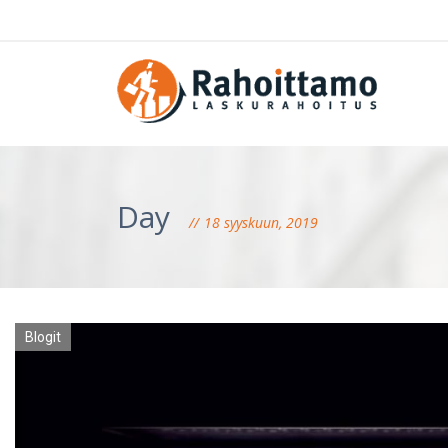
Day
18 syyskuun, 2019
Blogit