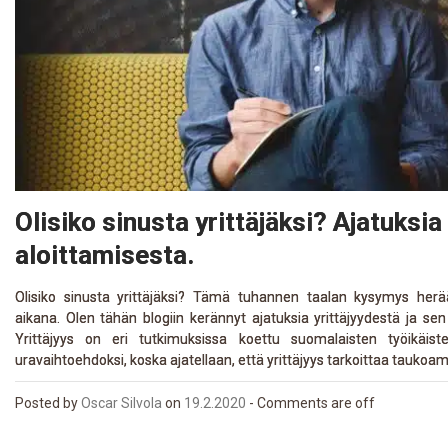
Olisiko sinusta yrittäjäksi? Ajatuksi
aloittamisesta.
Olisiko sinusta yrittäjäksi? Tämä tuhannen taalan kysymys he
aikana. Olen tähän blogiin kerännyt ajatuksia yrittäjyydestä ja sen 
Yrittäjyys on eri tutkimuksissa koettu suomalaisten työikäist
uravaihtoehdoksi, koska ajatellaan, että yrittäjyys tarkoittaa tauko
Posted
by
Oscar Silvola
on
19.2.2020
-
Comments are off