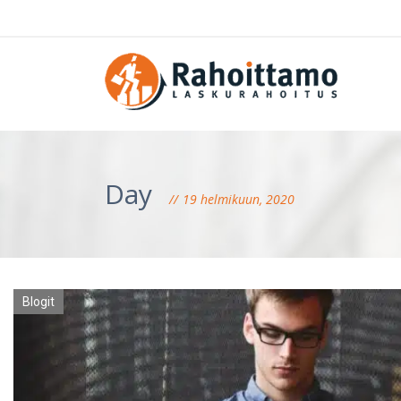
Day
19 helmikuun, 2020
Blogit