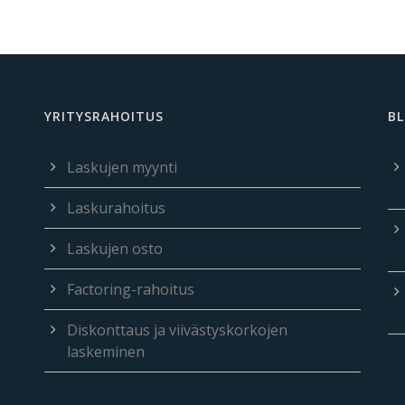
YRITYSRAHOITUS
BL
Laskujen myynti
Laskurahoitus
Laskujen osto
Factoring-rahoitus
Diskonttaus ja viivästyskorkojen
laskeminen