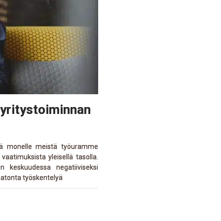
a yritystoiminnan
rää monelle meistä työuramme
vaatimuksista yleisellä tasolla.
en keskuudessa negatiiviseksi
amatonta työskentelyä