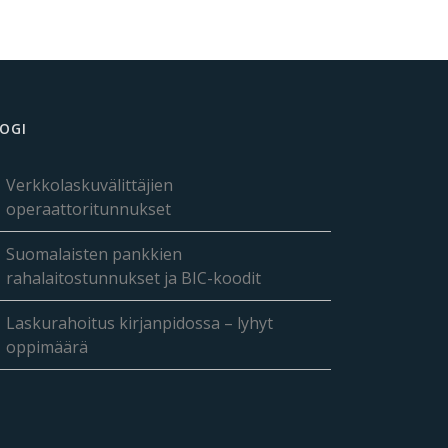
OGI
Verkkolaskuvälittäjien
operaattoritunnukset
Suomalaisten pankkien
rahalaitostunnukset ja BIC-koodit
Laskurahoitus kirjanpidossa – lyhyt
oppimäärä